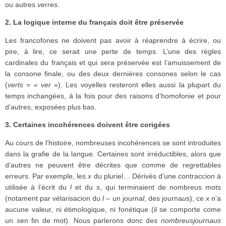
ou autres
verres
.
2. La logique interne du français doit être préservée
Les francofones ne doivent pas avoir à réaprendre à écrire, ou
pire, à lire, ce serait une perte de temps. L’une des règles
cardinales du français et qui sera préservée est l’amuissement de
la consone finale, ou des deux dernières consones selon le cas
(
verts = « ver
»). Les voyelles resteront elles aussi la plupart du
temps inchangées, à la fois pour des raisons d’homofonie et pour
d’autres, exposées plus bas.
3. Certaines incohérences doivent être corigées
Au cours de l’histoire, nombreuses incohérences se sont introduites
dans la grafie de la langue. Certaines sont irréductibles, alors que
d’autres ne peuvent être décrites que comme de regrettables
erreurs. Par exemple, les
x
du pluriel… Dérivés d’une contraccion à
utilisée à l’écrit du
l
et du
s
, qui terminaient de nombreus mots
(notament par vélarisacion du
l
– un journa
l
, des journa
u
s), ce
x
n’a
aucune valeur, ni étimologique, ni fonétique (il se comporte come
un
s
en fin de mot). Nous parlerons donc des
nombreus
journaus