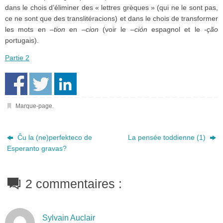
dans le chois d’éliminer des « lettres grèques » (qui ne le sont pas,
ce ne sont que des translitéracions) et dans le chois de transformer
les mots en
–tion
en
–cion
(voir le
–ci
ón
espagnol et le
-ção
portugais).
Partie 2
Marque-page
.
Ĉu la (ne)perfekteco de
La pensée toddienne (1)
Esperanto gravas?
2 commentaires :
Sylvain Auclair