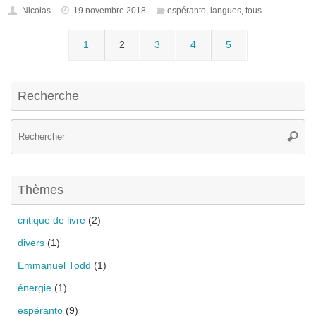
Nicolas
19 novembre 2018
espéranto
,
langues
,
tous
1
2
3
4
5
Recherche
Re
Reche
po
:
Thèmes
critique de livre
(2)
divers
(1)
Emmanuel Todd
(1)
énergie
(1)
espéranto
(9)