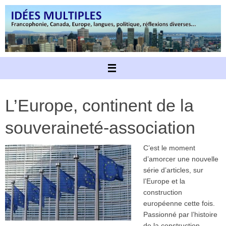
Passer
au
contenu
L’Europe, continent de la
souveraineté-association
C’est le moment
d’amorcer une nouvelle
série d’articles, sur
l’Europe et la
construction
européenne cette fois.
Passionné par l’histoire
de la construction