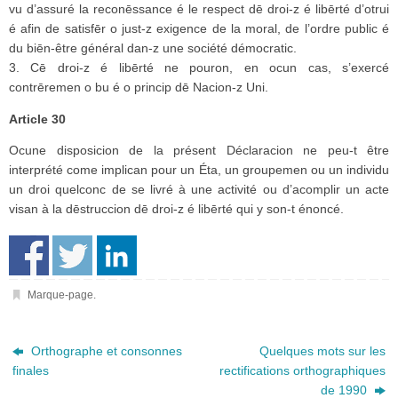
vu d’assuré la reconēssance é le respect dē droi-z é libērté d’otrui
é afin de satisfēr o just-z exigence de la moral, de l’ordre public é
du biēn-être général dan-z une société démocratic.
3. Cē droi-z é libērté ne pouron, en ocun cas, s’exercé
contrēremen o bu é o princip dē Nacion-z Uni.
Article 30
Ocune disposicion de la présent Déclaracion ne peu-t être
interprété come implican pour un Éta, un groupemen ou un individu
un droi quelconc de se livré à une activité ou d’acomplir un acte
visan à la dēstruccion dē droi-z é libērté qui y son-t énoncé.
Marque-page
.
Orthographe et consonnes
Quelques mots sur les
finales
rectifications orthographiques
de 1990