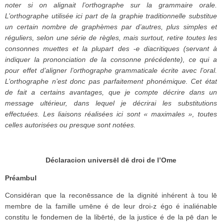
noter si on alignait l’orthographe sur la grammaire orale.
L’orthographe utilisée ici part de la graphie traditionnelle substitue
un certain nombre de graphèmes par d’autres, plus simples et
réguliers, selon une série de règles, mais surtout, retire toutes les
consonnes muettes et la plupart des -e diacritiques (servant à
indiquer la prononciation de la consonne précédente), ce qui a
pour effet d’aligner l’orthographe grammaticale écrite avec l’oral.
L’orthographe n’est donc pas parfaitement phonémique. Cet état
de fait a certains avantages, que je compte décrire dans un
message ultérieur, dans lequel je décrirai les substitutions
effectuées. Les liaisons réalisées ici sont « maximales », toutes
celles autorisées ou presque sont notées.
Déclaracion
universēl dē droi de l’Ome
Préambul
Considéran que la reconēssance de la dignité inhérent à tou lē
membre de la famille umēne é de leur droi-z égo é inaliénable
constitu le fondemen de la libērté, de la justice é de la pē dan le