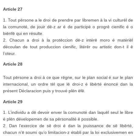
Article 27
1. Tout pērsone a le droi de prendre par libremen à la vi culturēl de
la comunoté, de jouir dē-z ar é de participé o progrē cienific é o
biēnfē qui en résulte.
2. Chacun a droi à la protēccion dē-z intérē moro é matériēl
découlan de tout produccion cienific, litérēr ou artistic don-t il ē
l’oteur.
Article 28
Tout pērsone a droi à ce que rēgne, sur le plan social é sur le plan
internacional, un ordre tēl que lē droi-z é libērté énoncé dan la
présent Déclaracion puis y trouvé plēn ēfē.
Article 29
1. L’individu a dē devoir enver la comunoté dan laquēl seul le libre
é plēn dévelopemen de sa pērsonalité ē possible.
2. Dan l’exercice de sē droi é dan la jouissance de sē libērté,
chacun n’ē soumi qu’o limitacion-z établi par la loi exclusivemen en