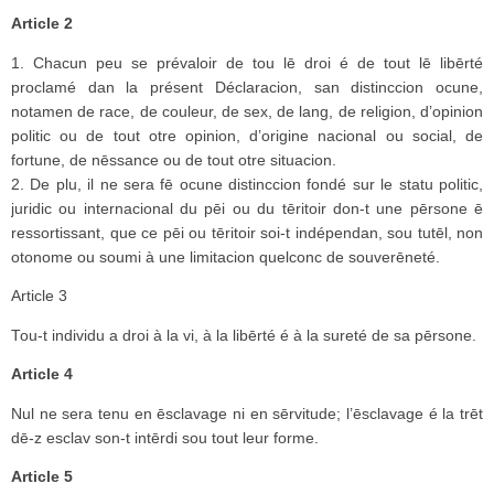
Article 2
1. Chacun peu se prévaloir de tou lē droi é de tout lē libērté
proclamé dan la présent Déclaracion, san distinccion ocune,
notamen de race, de couleur, de sex, de lang, de religion, d’opinion
politic ou de tout otre opinion, d’origine nacional ou social, de
fortune, de nēssance ou de tout otre situacion.
2. De plu, il ne sera fē ocune distinccion fondé sur le statu politic,
juridic ou internacional du pēi ou du tēritoir don-t une pērsone ē
ressortissant, que ce pēi ou tēritoir soi-t indépendan, sou tutēl, non
otonome ou soumi à une limitacion quelconc de souverēneté.
Article 3
Tou-t individu a droi à la vi, à la libērté é à la sureté de sa pērsone.
Article 4
Nul ne sera tenu en ēsclavage ni en sērvitude; l’ēsclavage é la trēt
dē-z esclav son-t intērdi sou tout leur forme.
Article 5