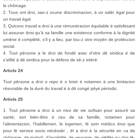
le chômage.
2. Tous ont droi, san-z ocune discriminacion, à un salēr égal pour
un travail égal.
3. Quiconc travail a droi à une rémunéracion équitable é satisfesant
lui assuran ēnsi qu’à sa famille une existence conforme à la dignité
umēne é complété, s’il y a lieu, par tou-z otre moyēn de protēccion
social.
4. Tout pērsone a le droi de fondé avec d’otre dē sindica é de
s’afilié à dē sindica pour la défens de sē-z intérē.
Article 24
Tout pērsone a droi o repo é o loisir é notamen à une limitacion
rēsonable de la duré du travail é à dē congé pēyé périodic.
Article 25
1. Tout pērsone a droi à un nivo de vie sufisan pour assuré sa
santé, son biēn-être é ceu de sa famille, notamen pour
l’alimentacion, l’habillemen, le logemen, lē soin médico ēnsi que
pour lē service socio nécēssēr ; ēl a droi à la sécurité en ca de
chômage, de maladi, d’invalidité, de veuvage, de viēillēs ou dan lē-