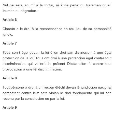
Nul ne sera soumi à la tortur, ni à dē pēne ou trētemen cruēl,
inumēn ou dégradan.
Article 6
Chacun a le droi à la reconēssance en tou lieu de sa pērsonalité
juridic.
Article 7
Tous son-t égo devan la loi é on droi san distinccion à une égal
protēccion de la loi. Tous ont droi à une protēccion égal contre tout
discriminacion qui violerē la présent Déclaracion é contre tout
provocacion à une tēl discriminacion.
Article 8
Tout pērsone a droi à un recour ēfēctif devan lē juridiccion nacional
compétent contre lē-z acte violan lē droi fondamento qui lui son
reconu par la constitucion ou par la loi.
Article 9