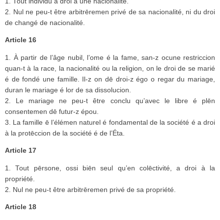
1. Tout individu a droi à une nacionalité.
2. Nul ne peu-t être arbitrēremen privé de sa nacionalité, ni du droi
de changé de nacionalité.
Article 16
1. À partir de l’âge nubil, l’ome é la fame, san-z ocune restriccion
quan-t à la race, la nacionalité ou la religion, on le droi de se marié
é de fondé une famille. Il-z on dē droi-z égo o regar du mariage,
duran le mariage é lor de sa dissolucion.
2. Le mariage ne peu-t être conclu qu’avec le libre é plēn
consentemen dē futur-z épou.
3. La famille ē l’élémen naturel é fondamental de la société é a droi
à la protēccion de la société é de l’Éta.
Article 17
1. Tout pērsone, ossi biēn seul qu’en colēctivité, a droi à la
propriété.
2. Nul ne peu-t être arbitrēremen privé de sa propriété.
Article 18