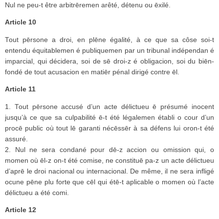
Nul ne peu-t être arbitrēremen arêté, détenu ou ēxilé.
Article 10
Tout pērsone a droi, en plēne égalité, à ce que sa côse soi-t
entendu équitablemen é publiquemen par un tribunal indépendan é
imparcial, qui décidera, soi de sē droi-z é obligacion, soi du biēn-
fondé de tout acusacion en matiēr pénal dirigé contre ēl.
Article 11
1. Tout pērsone accusé d’un acte délictueu ē présumé inocent
jusqu’à ce que sa culpabilité ē-t été légalemen établi o cour d’un
procē public où tout lē garanti nécēssēr à sa défens lui oron-t été
assuré.
2. Nul ne sera condané pour dē-z accion ou omission qui, o
momen où ēl-z on-t été comise, ne constituē pa-z un acte délictueu
d’aprē le droi nacional ou internacional. De même, il ne sera infligé
ocune pēne plu forte que cēl qui étē-t aplicable o momen où l’acte
délictueu a été comi.
Article 12