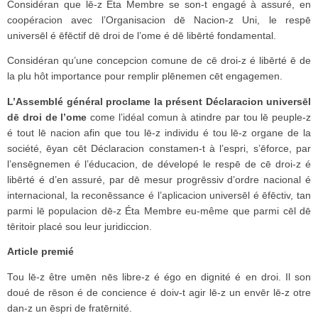
Considéran que lē-z Éta Membre se son-t engagé à assuré, en
coopéracion avec l’Organisacion dē Nacion-z Uni, le respē
universēl é ēfēctif dē droi de l’ome é dē libērté fondamental.
Considéran qu’une concepcion comune de cē droi-z é libērté ē de
la plu hôt importance pour remplir plēnemen cēt engagemen.
L’Assemblé général proclame la présen
t
Déclaracion univers
ē
l
dē droi de l’ome
come l’idéal comun à atindre par tou lē peuple-z
é tout lē nacion afin que tou lē-z individu é tou lē-z organe de la
société, ēyan cēt Déclaracion constamen-t à l’espri, s’ēforce, par
l’ensēgnemen é l’éducacion, de dévelopé le respē de cē droi-z é
libērté é d’en assuré, par dē mesur progrēssiv d’ordre nacional é
internacional, la reconēssance é l’aplicacion universēl é ēfēctiv, tan
parmi lē populacion dē-z Éta Membre eu-même que parmi cēl dē
tēritoir placé sou leur juridiccion.
Article premié
Tou lē-z être umēn nēs libre-z é égo en dignité é en droi. Il son
doué de rēson é de concience é doiv-t agir lē-z un envēr lē-z otre
dan-z un ēspri de fratērnité.