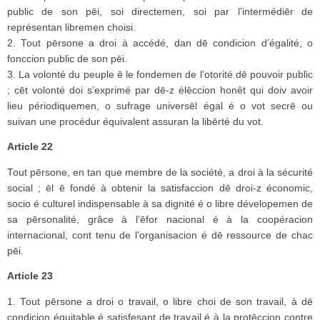
public de son pēi, soi directemen, soi par l’intermédiēr de
représentan libremen choisi.
2. Tout pērsone a droi à accédé, dan dē condicion d’égalité, o
fonccion public de son pēi.
3. La volonté du peuple ē le fondemen de l’otorité dē pouvoir public
; cēt volonté doi s’exprimé par dē-z élēccion honêt qui doiv avoir
lieu périodiquemen, o sufrage universēl égal é o vot secrē ou
suivan une procédur équivalent assuran la libērté du vot.
Article 22
Tout pērsone, en tan que membre de la société, a droi à la sécurité
social ; ēl ē fondé à obtenir la satisfaccion dē droi-z économic,
socio é culturel indispensable à sa dignité é o libre dévelopemen de
sa pērsonalité, grâce à l’ēfor nacional é à la coopéracion
internacional, cont tenu de l’organisacion é dē ressource de chac
pēi.
Article 23
1. Tout pērsone a droi o travail, o libre choi de son travail, à dē
condicion équitable é satisfesant de travail é à la protēccion contre