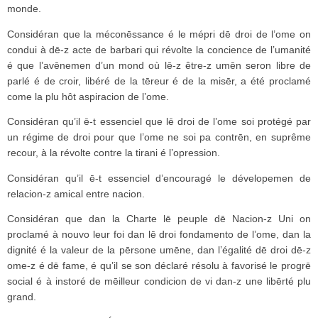
monde.
Considéran que la méconēssance é le mépri dē droi de l’ome on
condui à dē-z acte de barbari qui révolte la concience de l’umanité
é que l’avēnemen d’un mond où lē-z être-z umēn seron libre de
parlé é de croir, libéré de la tēreur é de la misēr, a été proclamé
come la plu hôt aspiracion de l’ome.
Considéran qu’il ē-t essenciel que lē droi de l’ome soi protégé par
un régime de droi pour que l’ome ne soi pa contrēn, en suprême
recour, à la révolte contre la tirani é l’opression.
Considéran qu’il ē-t essenciel d’encouragé le dévelopemen de
relacion-z amical entre nacion.
Considéran que dan la Charte lē peuple dē Nacion-z Uni on
proclamé à nouvo leur foi dan lē droi fondamento de l’ome, dan la
dignité é la valeur de la pērsone umēne, dan l’égalité dē droi dē-z
ome-z é dē fame, é qu’il se son déclaré résolu à favorisé le progrē
social é à instoré de mēilleur condicion de vi dan-z une libērté plu
grand.