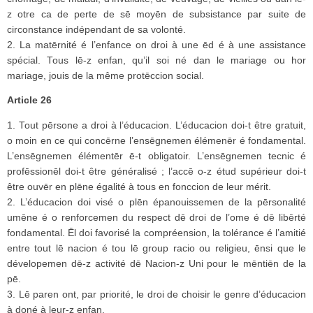
z otre ca de perte de sē moyēn de subsistance par suite de
circonstance indépendant de sa volonté.
2. La matērnité é l’enfance on droi à une ēd é à une assistance
spécial. Tous lē-z enfan, qu’il soi né dan le mariage ou hor
mariage, jouis de la même protēccion social.
Article 26
1. Tout pērsone a droi à l’éducacion. L’éducacion doi-t être gratuit,
o moin en ce qui concērne l’ensēgnemen élémenēr é fondamental.
L’ensēgnemen élémentēr ē-t obligatoir. L’ensēgnemen tecnic é
profēssionēl doi-t être généralisé ; l’accē o-z étud supérieur doi-t
être ouvēr en plēne égalité à tous en fonccion de leur mérit.
2. L’éducacion doi visé o plēn épanouissemen de la pērsonalité
umēne é o renforcemen du respect dē droi de l’ome é dē libērté
fondamental. Ēl doi favorisé la compréension, la tolérance é l’amitié
entre tout lē nacion é tou lē group racio ou religieu, ēnsi que le
dévelopemen dē-z activité dē Nacion-z Uni pour le mēntiēn de la
pē.
3. Lē paren ont, par priorité, le droi de choisir le genre d’éducacion
à doné à leur-z enfan.