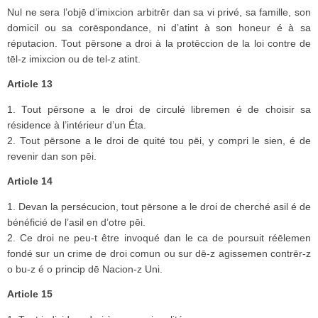
Nul ne sera l’objē d’imixcion arbitrēr dan sa vi privé, sa famille, son
domicil ou sa corēspondance, ni d’atint à son honeur é à sa
réputacion. Tout pērsone a droi à la protēccion de la loi contre de
tēl-z imixcion ou de tel-z atint.
Article 13
1. Tout pērsone a le droi de circulé libremen é de choisir sa
résidence à l’intérieur d’un Éta.
2. Tout pērsone a le droi de quité tou pēi, y compri le sien, é de
revenir dan son pēi.
Article 14
1. Devan la persécucion, tout pērsone a le droi de cherché asil é de
bénéficié de l’asil en d’otre pēi.
2. Ce droi ne peu-t être invoqué dan le ca de poursuit réēlemen
fondé sur un crime de droi comun ou sur dē-z agissemen contrēr-z
o bu-z é o princip dē Nacion-z Uni.
Article 15