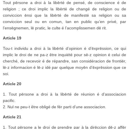
Tout pērsone a droi à la libērté de pensé, de conscience é de
religion ; ce droi implic la libērté de changé de religion ou de
conviccion ēnsi que la libērté de manifesté sa religion ou sa
conviccion seul ou en comun, tan en public qu’en privé, par
l’ensēgnemen, lē pratic, le culte é l’acomplissemen dē rit.
Article 19
Tou-t individu a droi à la libērté d’opinion é d’ēxprēssion, ce qui
implic le droi de ne pa-z être inquiété pour sē-z opinion é celui de
cherché, de recevoir é de répandre, san considéracion de frontiēr,
lē-z informacion é lē-z idé par quelque moyēn d’ēxprēssion que ce
soi.
Article 20
1. Tout pērsone a droi à la libērté de réunion é d’associacion
pacific.
2. Nul ne peu-t être obligé de fēr parti d’une associacion.
Article 21
1. Tout pērsone a le droi de prendre par à la dirēccion dē-z affēr