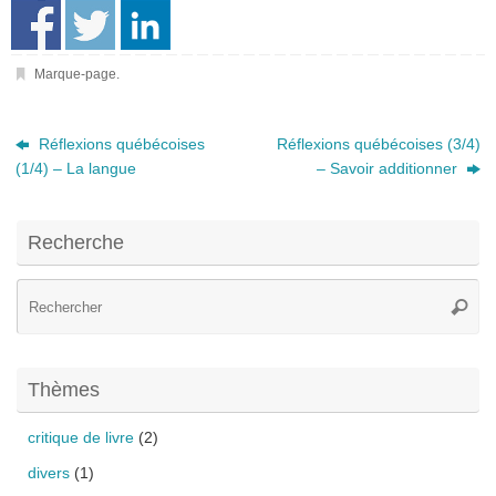
Marque-page
.
Réflexions québécoises
Réflexions québécoises (3/4)
(1/4) – La langue
– Savoir additionner
Recherche
Re
Reche
po
:
Thèmes
critique de livre
(2)
divers
(1)