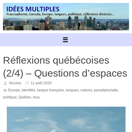
Passer
au
contenu
Réflexions québécoises
(2/4) – Questions d’espaces
Nicolas
11 août 2020
Europe
,
identités
,
langue française
,
langues
,
nations
,
paradiplomatie
,
politique
,
Québec
,
tous